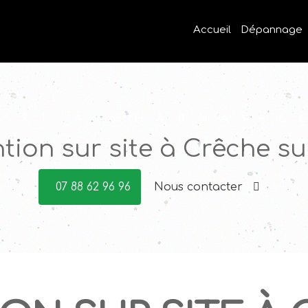
Accueil
Dépannage
H 71 À CHARNAY-L
ntion sur site à Crêche s
07 88 62 96 96
Nous contacter