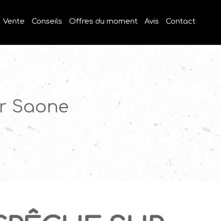
Vente
Conseils
Offres du moment
Avis
Contact
ÈS-MÂCON
ur Saone