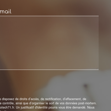
mail
disposez de droits d’accès, de rectification, d’effacement, de
 de contrôle, ainsi que d’organiser le sort de vos données post-mortem.
tech71.fr. Un justificatif d'identité pourra vous être demandé. Nous