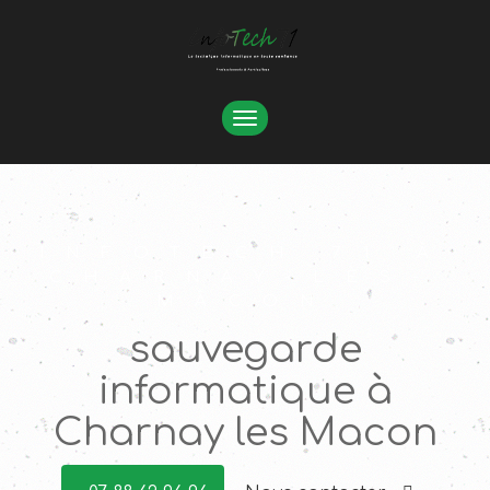
TOGGLE
NAVIGATION
INFOTECH 71 À
CHARNAY-LÈS-
MÂCON
sauvegarde
informatique à
Charnay les Macon