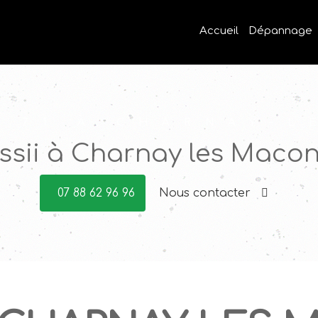
Accueil
Dépannage
H 71 À CHARNAY-L
ssii à Charnay les Maco
07 88 62 96 96
Nous contacter