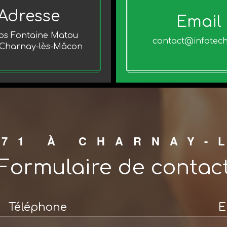
Adresse
Email
los Fontaine Matou
contact@infotech
 Charnay-lès-Mâcon
 71 À CHARNAY-
Formulaire de contac
Téléphone
E